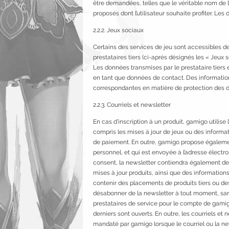
être demandées, telles que le véritable nom de l
proposés dont l’utilisateur souhaite profiter. Le
2.2.2. Jeux sociaux
Certains des services de jeu sont accessibles de
prestataires tiers (ci-après désignés les « Jeux 
Les données transmises par le prestataire tiers et 
en tant que données de contact. Des information
correspondantes en matière de protection des d
2.2.3. Courriels et newsletter
En cas d’inscription à un produit, gamigo utilise
compris les mises à jour de jeux ou des inform
de paiement. En outre, gamigo propose également
personnel, et qui est envoyée à l’adresse électro
consent, la newsletter contiendra également des
mises à jour produits, ainsi que des information
contenir des placements de produits tiers ou des 
désabonner de la newsletter à tout moment, sans 
prestataires de service pour le compte de gamig
derniers sont ouverts. En outre, les courriels et 
mandaté par gamigo lorsque le courriel ou la new