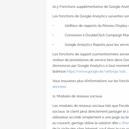
10.3. Fonctions supplémentaires de Google Anal
Les fonctions de Google Analytics suivantes sont 
• L’éditeur de rapports du Réseau Display 
• Connexion à DoubleClick Campaign Ma
• Google Analytics Reports pour les services 
Les fonctions de rapport susmentionnées servent 
visiteur de prestataires de service tiers dans Goo
d’annonces par Google Analytics à tout moment, e
l’adresse
https://www.google.de/settings/ads
.
Vous trouverez plus d’informations sur les fonc
données
.
11. Modules de réseaux sociaux
Les modules de réseaux sociaux tels que Facebook
sociaux, le client peut directement partager le 
utilisateur accède simplement à une page où lesd
au courant, gamigo utilise la solution dite «
Shari
de la visite des sites Internet, sauf dans le cas 