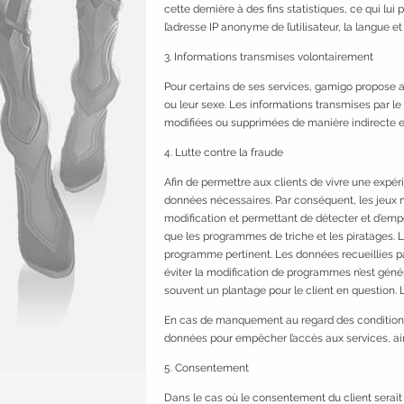
cette dernière à des fins statistiques, ce qui 
l’adresse IP anonyme de l’utilisateur, la langue et 
3. Informations transmises volontairement
Pour certains de ses services, gamigo propose a
ou leur sexe. Les informations transmises par le
modifiées ou supprimées de manière indirecte 
4. Lutte contre la fraude
Afin de permettre aux clients de vivre une expéri
données nécessaires. Par conséquent, les jeux 
modification et permettant de détecter et d’empê
que les programmes de triche et les piratages. 
programme pertinent. Les données recueillies par
éviter la modification de programmes n’est génér
souvent un plantage pour le client en question.
En cas de manquement au regard des conditions d’
données pour empêcher l’accès aux services, ai
5. Consentement
Dans le cas où le consentement du client serait r