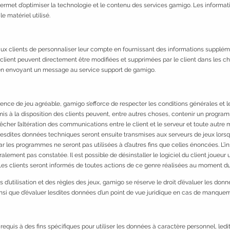
lui permet d’optimiser la technologie et le contenu des services gamigo. Les info
le matériel utilisé.
ux clients de personnaliser leur compte en fournissant des informations supplém
 client peuvent directement être modifiées et supprimées par le client dans les c
en envoyant un message au service support de gamigo.
ence de jeu agréable, gamigo s’efforce de respecter les conditions générales et les 
mis à la disposition des clients peuvent, entre autres choses, contenir un prog
cher l’altération des communications entre le client et le serveur et toute autr
Lesdites données techniques seront ensuite transmises aux serveurs de jeux lors
 les programmes ne seront pas utilisées à d’autres fins que celles énoncées. L’in
alement pas constatée. Il est possible de désinstaller le logiciel du client joueu
 Les clients seront informés de toutes actions de ce genre réalisées au moment du
utilisation et des règles des jeux, gamigo se réserve le droit d’évaluer les donnée
nsi que d’évaluer lesdites données d’un point de vue juridique en cas de manquem
equis à des fins spécifiques pour utiliser les données à caractère personnel, ledi