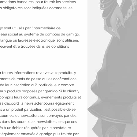
ormations bancaires, pour fournir les services
ons obligatoires sont indiquées comme telles.
 sont utilisés par l’intermédiaire de
le réseau social au système de comptes de gamigo.
a langue ou l’adresse électronique, sont utilisées
peuvent être trouvées dans les conditions
r toutes informations relatives aux produits, y
ements de mots de passe ou les confirmations
 leur inscription qu’à partir de leur compte
 aux produits proposés par gamigo. Si le client y
y compris leurs contenus, événements produits et
cas d’accord, la newsletter pourra également
à un produit particulier. Il est possible de se
 courriels et newsletters sont envoyés par des
dans les courriels et newsletters lorsque ces
s à un fichier, récupérés par le prestataire
est également envoyée à gamigo puis traitée par