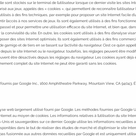
lle sont stockés sur le terminal de l’utilisateur lorsque ce dernier visite les sites 
isé aux jeux, appelés des « cookies », qui permettent de reconnaître l’utilisateur lo
tilisés à des fins techniques, par exemple pour proposer un site Internet facile d’ut
tir l’accès à nos services de jeux. Ils sont également utilisés à des fins fonctio
 passe) et pour permettre une utilisation efficace du site Internet, et bien que, dans
 convivialité du site. En outre, les cookies sont utilisés à des fins d’analyse visan
oposer des sites Internet optimisés. Ils sont également utilisés à des fins commerc
e gamigo et de tiers en se basant sur l’activité du navigateur. C’est ce qu’on appelle
ies depuis le site Internet ou le navigateur, toutefois, les réglages peuvent être mo
uvent être désactivés depuis les réglages du navigateur. Les cookies ayant déjà
nnement complet du site Internet ne peut être garanti sans les cookies.
b fournis par Google Inc., 1600 Amphitheatre Parkway, Mountain View, CA 94043, Ét
lyse web largement utilisé fourni par Google. Les méthodes fournies par Google U
e Internet au moyen de cookies. Les informations relatives à l’utilisation du site Int
is et sauvegardées sur ce dernier. Google utilise les informations recueillies afin 
isponibles dans le but de réaliser des études de marché et d’optimiser le site Inte
s fusionnée aux autres données recueillies par Google et est uniquement utilis