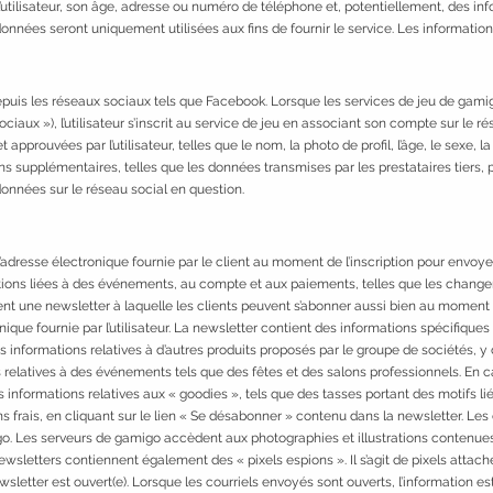
’utilisateur, son âge, adresse ou numéro de téléphone et, potentiellement, des inf
s données seront uniquement utilisées aux fins de fournir le service. Les informati
puis les réseaux sociaux tels que Facebook. Lorsque les services de jeu de gamigo
sociaux »), l’utilisateur s’inscrit au service de jeu en associant son compte sur 
approuvées par l’utilisateur, telles que le nom, la photo de profil, l’âge, le sexe, l
s supplémentaires, telles que les données transmises par les prestataires tiers, 
onnées sur le réseau social en question.
 l’adresse électronique fournie par le client au moment de l’inscription pour envoye
ations liées à des événements, au compte et aux paiements, telles que les chang
 une newsletter à laquelle les clients peuvent s’abonner aussi bien au moment de
nique fournie par l’utilisateur. La newsletter contient des informations spécifiques
 informations relatives à d’autres produits proposés par le groupe de sociétés, 
s relatives à des événements tels que des fêtes et des salons professionnels. En 
informations relatives aux « goodies », tels que des tasses portant des motifs liés 
frais, en cliquant sur le lien « Se désabonner » contenu dans la newsletter. Les
o. Les serveurs de gamigo accèdent aux photographies et illustrations contenues 
newsletters contiennent également des « pixels espions ». Il s’agit de pixels attaché
sletter est ouvert(e). Lorsque les courriels envoyés sont ouverts, l’information 