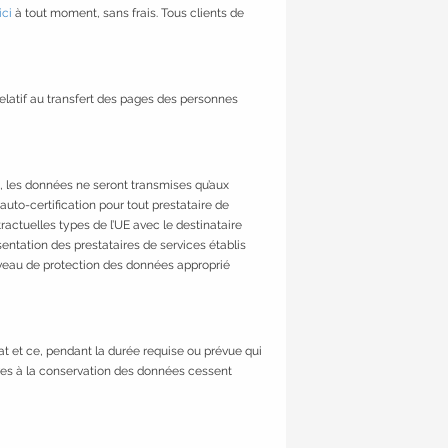
ici
à tout moment, sans frais. Tous clients de
relatif au transfert des pages des personnes
is, les données ne seront transmises qu’aux
uto-certification pour tout prestataire de
actuelles types de l’UE avec le destinataire
entation des prestataires de services établis
veau de protection des données approprié
t et ce, pendant la durée requise ou prévue qui
ives à la conservation des données cessent