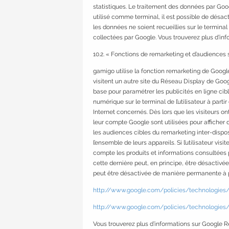
statistiques. Le traitement des données par Goo
utilisé comme terminal, il est possible de désac
les données ne soient recueillies sur le terminal
collectées par Google. Vous trouverez plus d’in
10.2. « Fonctions de remarketing et d’audiences 
gamigo utilise la fonction remarketing de Google,
visitent un autre site du Réseau Display de Google
base pour paramétrer les publicités en ligne cib
numérique sur le terminal de l’utilisateur à parti
Internet concernés. Dès lors que les visiteurs on
leur compte Google sont utilisées pour afficher d
les audiences cibles du remarketing inter-disposit
l’ensemble de leurs appareils. Si l’utilisateur v
compte les produits et informations consultées p
cette dernière peut, en principe, être désactivé
peut être désactivée de manière permanente à par
http://www.google.com/policies/technologie
http://www.google.com/policies/technologies
Vous trouverez plus d’informations sur Google 