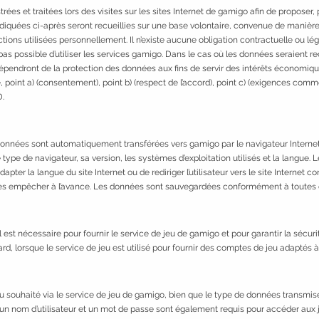
es et traitées lors des visites sur les sites Internet de gamigo afin de proposer, 
diquées ci-après seront recueillies sur une base volontaire, convenue de manière 
ctions utilisées personnellement. Il n’existe aucune obligation contractuelle ou l
it pas possible d’utiliser les services gamigo. Dans le cas où les données seraient rec
dépendront de la protection des données aux fins de servir des intérêts économique
se, point a) (consentement), point b) (respect de l’accord), point c) (exigences com
D.
onnées sont automatiquement transférées vers gamigo par le navigateur Internet, 
e type de navigateur, sa version, les systèmes d’exploitation utilisés et la langu
dapter la langue du site Internet ou de rediriger l’utilisateur vers le site Internet 
t les empêcher à l’avance. Les données sont sauvegardées conformément à toutes d
est nécessaire pour fournir le service de jeu de gamigo et pour garantir la sécu
rd, lorsque le service de jeu est utilisé pour fournir des comptes de jeu adaptés à
jeu souhaité via le service de jeu de gamigo, bien que le type de données transmis
e, un nom d’utilisateur et un mot de passe sont également requis pour accéder aux 