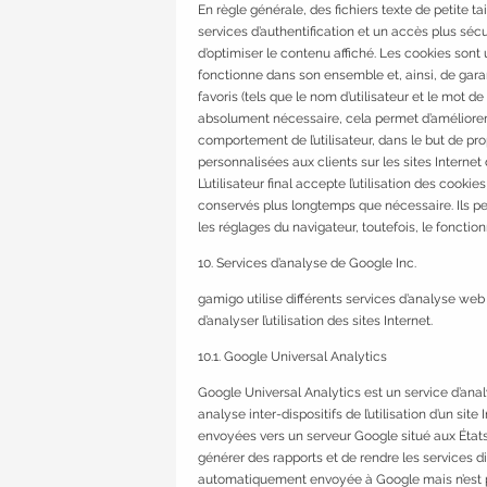
En règle générale, des fichiers texte de petite tai
services d’authentification et un accès plus sécur
d’optimiser le contenu affiché. Les cookies sont u
fonctionne dans son ensemble et, ainsi, de garan
favoris (tels que le nom d’utilisateur et le mot de
absolument nécessaire, cela permet d’améliorer la
comportement de l’utilisateur, dans le but de pr
personnalisées aux clients sur les sites Internet d
L’utilisateur final accepte l’utilisation des cook
conservés plus longtemps que nécessaire. Ils pe
les réglages du navigateur, toutefois, le fonctio
10. Services d’analyse de Google Inc.
gamigo utilise différents services d’analyse we
d’analyser l’utilisation des sites Internet.
10.1. Google Universal Analytics
Google Universal Analytics est un service d’ana
analyse inter-dispositifs de l’utilisation d’un sit
envoyées vers un serveur Google situé aux États-Un
générer des rapports et de rendre les services d
automatiquement envoyée à Google mais n’est pa