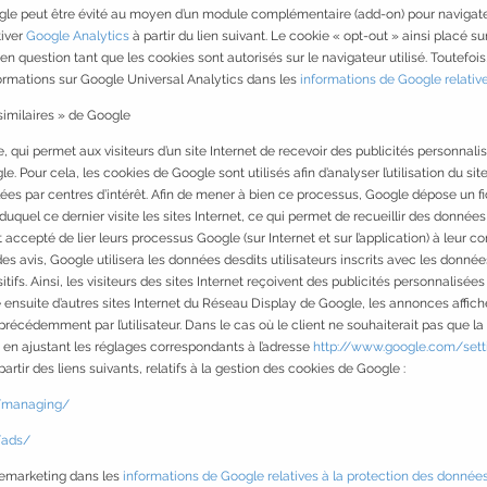
gle peut être évité au moyen d’un module complémentaire (add-on) pour navigateu
tiver
Google Analytics
à partir du lien suivant. Le cookie « opt-out » ainsi placé sur
 en question tant que les cookies sont autorisés sur le navigateur utilisé. Toutef
formations sur Google Universal Analytics dans les
informations de Google relativ
similaires » de Google
 qui permet aux visiteurs d’un site Internet de recevoir des publicités personnalisé
. Pour cela, les cookies de Google sont utilisés afin d’analyser l’utilisation du site
lées par centres d’intérêt. Afin de mener à bien ce processus, Google dépose un fi
r duquel ce dernier visite les sites Internet, ce qui permet de recueillir des données
t accepté de lier leurs processus Google (sur Internet et sur l’application) à leur
es avis, Google utilisera les données desdits utilisateurs inscrits avec les données
ifs. Ainsi, les visiteurs des sites Internet reçoivent des publicités personnalisées
isite ensuite d’autres sites Internet du Réseau Display de Google, les annonces aff
récédemment par l’utilisateur. Dans le cas où le client ne souhaiterait pas que la
e en ajustant les réglages correspondants à l’adresse
http://www.google.com/sett
tir des liens suivants, relatifs à la gestion des cookies de Google :
s/managing/
/ads/
Remarketing dans les
informations de Google relatives à la protection des donnée