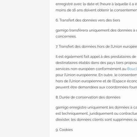
enregistré avec la date et l’heure à laquelle il
moins de 16 ans doivent obtenir le consentement 
6. Transfert des données vers des tiers
gamigo transférera uniquement des données à des t
concernées.
7. Transfert des données hors de l’Union europé
Il est également fait appel à des prestataires de
destinataires établis dans des pays tiers propo
services non-européen conformément au
Boucl
pour l’Union européenne. En outre, le consenteme
hors de l’Union européenne et de l’Espace écon
peuvent être demandées aux coordonnées fournies 
8. Durée de conservation des données
gamigo enregistre uniquement les données à car
est techniquement, juridiquement ou contractuel
d’exister, les données clients sont supprimées 
9. Cookies