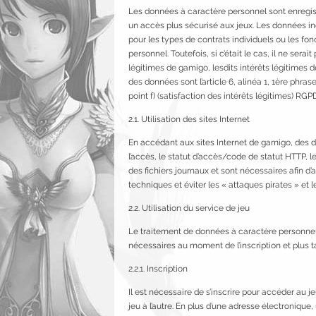
Les données à caractère personnel sont enregistré
un accès plus sécurisé aux jeux. Les données in
pour les types de contrats individuels ou les fon
personnel. Toutefois, si c’était le cas, il ne sera
légitimes de gamigo, lesdits intérêts légitimes 
des données sont l’article 6, alinéa 1, 1ère phra
point f) (satisfaction des intérêts légitimes) RGP
2.1. Utilisation des sites Internet
En accédant aux sites Internet de gamigo, des d
l’accès, le statut d’accès/code de statut HTTP, l
des fichiers journaux et sont nécessaires afin d’a
techniques et éviter les « attaques pirates » e
2.2. Utilisation du service de jeu
Le traitement de données à caractère personnel 
nécessaires au moment de l’inscription et plus ta
2.2.1. Inscription
Il est nécessaire de s’inscrire pour accéder au 
jeu à l’autre. En plus d’une adresse électroniqu