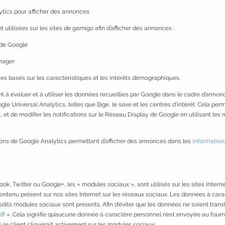
ytics pour afficher des annonces
utilisées sur les sites de gamigo afin d’afficher des annonces :
de Google
nager
basés sur les caractéristiques et les intérêts démographiques.
à évaluer et à utiliser les données recueillies par Google dans le cadre d’annonc
gle Universal Analytics, telles que l’âge, le sexe et les centres d’intérêt. Cela perm
t de modifier les notifications sur le Réseau Display de Google en utilisant les 
tions de Google Analytics permettant d’afficher des annonces dans les
information
, Twitter ou Google+, les « modules sociaux », sont utilisés sur les sites Intern
contenu présent sur nos sites Internet sur les réseaux sociaux. Les données à cara
its modules sociaux sont présents. Afin d’éviter que les données ne soient transf
ff
». Cela signifie qu’aucune donnée à caractère personnel n’est envoyée au four
où le client cliquerait activement sur les modules sociaux.