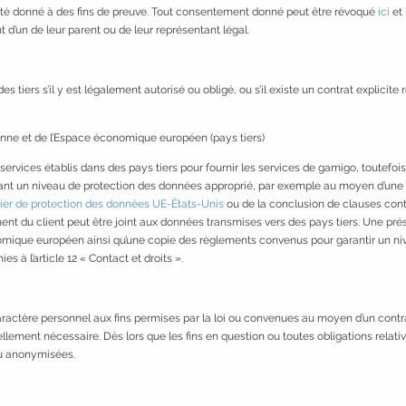
 a été donné à des fins de preuve. Tout consentement donné peut être révoqué
ici
et
d’un de leur parent ou de leur représentant légal.
iers s’il y est légalement autorisé ou obligé, ou s’il existe un contrat explicite 
enne et de l’Espace économique européen (pays tiers)
 services établis dans des pays tiers pour fournir les services de gamigo, toutefo
sant un niveau de protection des données approprié, par exemple au moyen d’une a
ier de protection des données UE-États-Unis
ou de la conclusion de clauses contr
nt du client peut être joint aux données transmises vers des pays tiers. Une prés
omique européen ainsi qu’une copie des règlements convenus pour garantir un ni
à l’article 12 « Contact et droits ».
actère personnel aux fins permises par la loi ou convenues au moyen d’un contra
lement nécessaire. Dès lors que les fins en question ou toutes obligations relat
ou anonymisées.