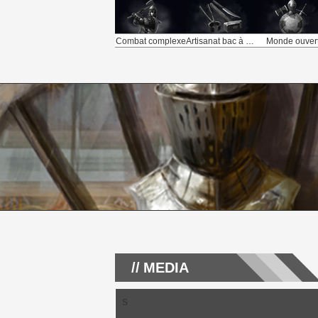
Combat complexe
Artisanat bac à sable
Monde ouver
MEDIA
s