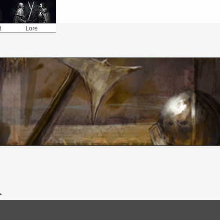
t
Lore