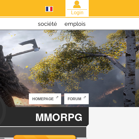
Login
société
emplois
HOMEPAGE
FORUM
MMORPG