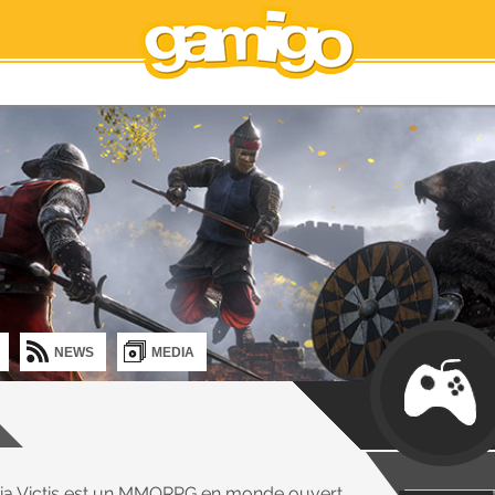
NEWS
MEDIA
ria Victis est un MMORPG en monde ouvert,