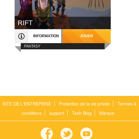
RIFT
INFORMATION
JOUER
FANTASY
SITE DE L'ENTREPRISE
Protection de la vie privée
Termes &
conditions
support
Tech Blog
Marque