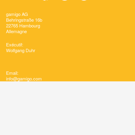
gamigo AG
Behringstraße 16b
22765 Hambourg
Allemagne
Exécutif:
Wolfgang Duhr
Email:
info@gamigo.com