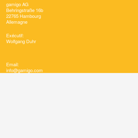
gamigo AG
Behringstraße 16b
22765 Hambourg
Allemagne
Exécutif:
Wolfgang Duhr
Email:
info@gamigo.com