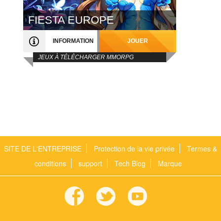
FIESTA EUROPE
INFORMATION
JOUER
JEUX À TÉLÉCHARGER MMORPG
SITE DE L'ENTREPRISE
Protection de la vie privée
Termes &
conditions
support
Tech Blog
Marque