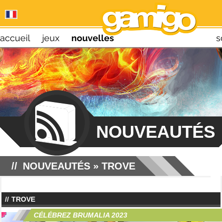
accueil
jeux
nouvelles
s
NOUVEAUTÉS
NOUVEAUTÉS
» TROVE
TROVE
CÉLÉBREZ BRUMALIA 2023