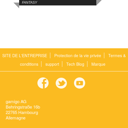
FANTASY
SITE DE L'ENTREPRISE
Protection de la vie privée
Termes &
conditions
support
Tech Blog
Marque
gamigo AG
Behringstraße 16b
22765 Hambourg
Allemagne