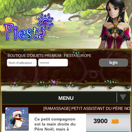
BOUTIQUE D'OBJETS PREMIUM : FIESTA EUROPE
login
MENU
[RAMASSAGE] PETIT ASSISTANT DU PÈRE NOËL
Ce petit compagnon
3900
est la main droite du
Père Noël, mais à