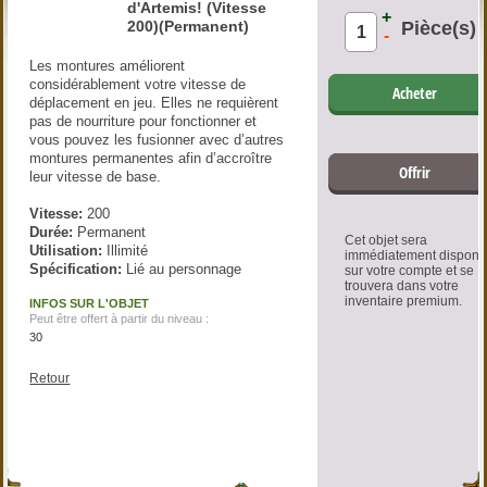
d'Artemis! (Vitesse
+
200)(Permanent)
Pièce(s)
-
Les montures améliorent
considérablement votre vitesse de
Acheter
déplacement en jeu. Elles ne requièrent
pas de nourriture pour fonctionner et
vous pouvez les fusionner avec d’autres
montures permanentes afin d’accroître
Offrir
leur vitesse de base.
Vitesse:
200
Durée:
Permanent
Cet objet sera
Utilisation:
Illimité
immédiatement disponi
Spécification:
Lié au personnage
sur votre compte et se
trouvera dans votre
inventaire premium.
INFOS SUR L'OBJET
Peut être offert à partir du niveau :
30
Retour