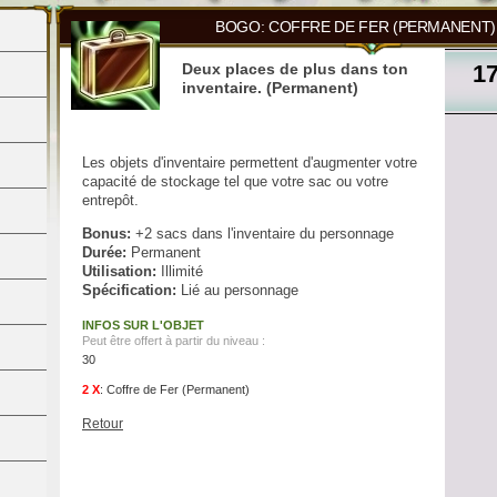
BOGO: COFFRE DE FER (PERMANENT)
Deux places de plus dans ton
1
inventaire. (Permanent)
Les objets d'inventaire permettent d'augmenter votre
capacité de stockage tel que votre sac ou votre
entrepôt.
Bonus:
+2 sacs dans l'inventaire du personnage
Durée:
Permanent
Utilisation:
Illimité
Spécification:
Lié au personnage
INFOS SUR L'OBJET
Peut être offert à partir du niveau :
30
2 X
:
Coffre de Fer (Permanent)
Retour