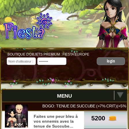
BOUTIQUE D'OBJETS PREMIUM : FIESTA EUROPE
login
MENU
BOGO: TENUE DE SUCCUBE (+7% CRIT)(+5% P
Faites une peur bleu à
5200
vos ennemis avec la
tenue de Succube…