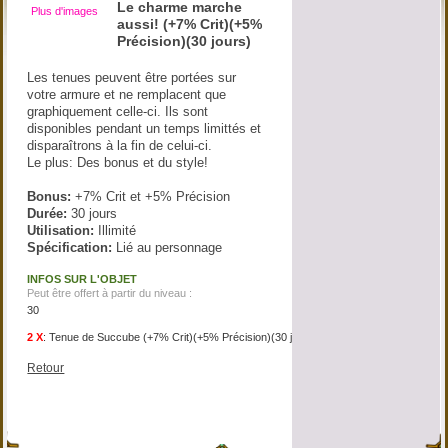
Le charme marche
Plus d'images
aussi! (+7% Crit)(+5%
Précision)(30 jours)
Les tenues peuvent être portées sur
votre armure et ne remplacent que
graphiquement celle-ci. Ils sont
disponibles pendant un temps limittés et
disparaîtrons à la fin de celui-ci.
Le plus: Des bonus et du style!
Bonus:
+7% Crit et +5% Précision
Durée:
30 jours
Utilisation:
Illimité
Spécification:
Lié au personnage
INFOS SUR L'OBJET
Peut être offert à partir du niveau :
30
2 X
:
Tenue de Succube (+7% Crit)(+5% Précision)(30 jours)
Retour