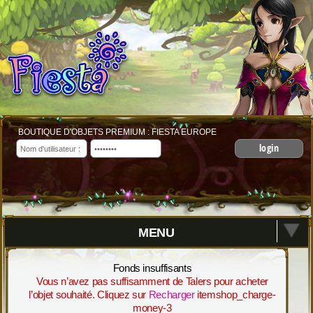
BOUTIQUE D'OBJETS PREMIUM : FIESTA EUROPE
login
MENU
Fonds insuffisants
Vous n’avez pas suffisamment de Talers pour acheter
l’objet souhaité. Cliquez sur
Recharger
itemshop_charge-
money-3