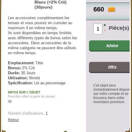
Blanc (+2% Crit)
(30jours)
660
Les accessoires complémentent les
tenues et vous pouvez en cumuler au
+
Pièce(s)
maximum 4 en même temps.
-
Ils sont disponibles en temps limittés
avec différents types de bonus selon les
accessoires. Deux accessoires de la
Acheter
même catégorie ne peuvent être utilisés
en même temps.
Emplacement:
Tête
Offrir
Bonus:
2% Crit
Durée:
30 Jours
Utilisation:
Illimité
Spécification:
Lié au personnage
Cet objet sera
immédiatement disponi
INFOS SUR L'OBJET
sur votre compte et se
Peut être offert à partir du niveau :
trouvera dans votre
30
inventaire premium.
Nombre d'utilisations :
1
Retour