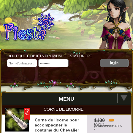
BOUTIQUE D'OBJETS PREMIUM : FIESTA EUROPE
login
MENU
CORNE DE LICORNE
40
%
Corne de licorne pour
1100
( Vous
accompagner le
économisez 40%
)
costume du Chevalier