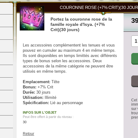
COURONNE ROSE (+7% CRIT)(30 JOUR
Portez la couronne rose de la
3
famille royale d'Isya. (+7%
Crit)(30 jours)
Les accessoires complémentent les tenues et vous
pouvez en cumuler au maximum 4 en même temps.
Ils sont disponibles en temps limittés avec différents
types de bonus selon les accessoires. Deux
accessoires de la même catégorie ne peuvent être
utilisés en même temps.
Emplacement:
Tête
Bonus:
+7% Crit
Durée:
30 jours
Utilisation:
Illimité
Cet 
Spécification:
Lié au personnage
imm
sur 
INFOS SUR L'OBJET
trou
Peut être offert à partir du niveau :
pre
30
Retour