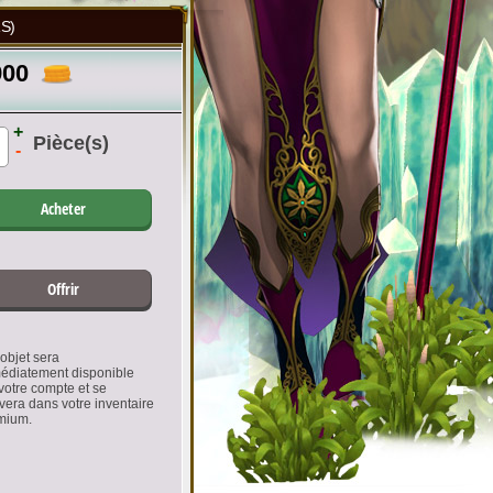
S)
900
+
Pièce(s)
-
Acheter
Offrir
objet sera
édiatement disponible
votre compte et se
vera dans votre inventaire
mium.