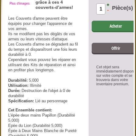
grâce à ces 4
Plus d'images
+
couverts-d’armes!
Pièce(s)
-
Les Couverts d'arme peuvent être
équipés pour changer l'apparence de
Acheter
vos armes.
Ils ne modifient pas les dégâts de vos
armes ou leurs vitesses d'attaque.
Les Couverts d'arme se dégradent au fil
Offrir
du temps et disparaîtront une fois leurs
durabilité à 0.
Cependant vous pouvez les réparer en
utilisant des Kits de réparation et ainsi
Cet objet sera
en profiter plus longtemps.
immédiatement disponi
sur votre compte et se
trouvera dans votre
Durabilité:
5,000
inventaire premium.
Utilisation:
Illimité
Durée:
Destruction de l'objet à 0 de
durabilité
Spécification:
Lié au personnage
Cet Ensemble contient:
L'épée deux mains Papillon (Durabilité
5,000)
Epée du Lion (Durabilité 5,000)
Épée à Deux Mains Blanche de Pureté
(Durabilité 5,000)