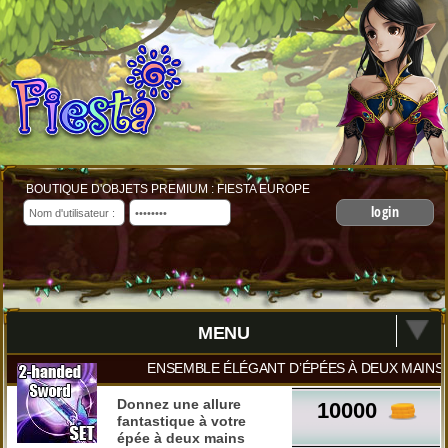
BOUTIQUE D'OBJETS PREMIUM : FIESTA EUROPE
login
MENU
ENSEMBLE ÉLÉGANT D’ÉPÉES À DEUX MAINS
Donnez une allure
10000
fantastique à votre
épée à deux mains