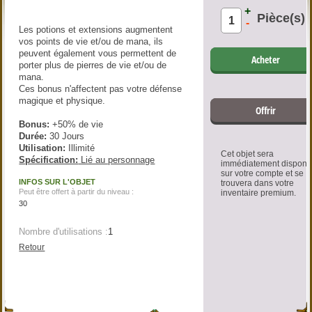
+
Pièce(s)
-
Les potions et extensions augmentent
vos points de vie et/ou de mana, ils
peuvent également vous permettent de
Acheter
porter plus de pierres de vie et/ou de
mana.
Ces bonus n'affectent pas votre défense
magique et physique.
Offrir
Bonus:
+50% de vie
Durée:
30 Jours
Utilisation:
Illimité
Cet objet sera
Spécification:
Lié au personnage
immédiatement disponi
sur votre compte et se
INFOS SUR L'OBJET
trouvera dans votre
Peut être offert à partir du niveau :
inventaire premium.
30
Nombre d'utilisations :
1
Retour