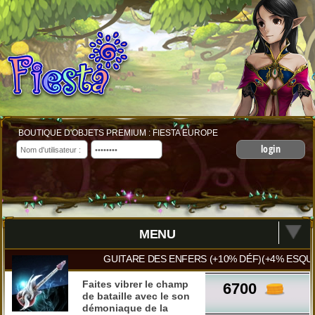
BOUTIQUE D'OBJETS PREMIUM : FIESTA EUROPE
login
MENU
GUITARE DES ENFERS (+10% DÉF)(+4% ESQUI
Faites vibrer le champ
6700
de bataille avec le son
démoniaque de la