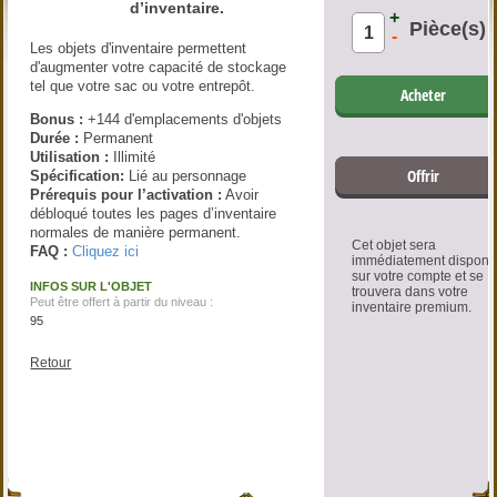
d’inventaire.
+
Pièce(s)
-
Les objets d'inventaire permettent
d'augmenter votre capacité de stockage
tel que votre sac ou votre entrepôt.
Acheter
Bonus :
+144 d'emplacements d'objets
Durée :
Permanent
Utilisation :
Illimité
Offrir
Spécification:
Lié au personnage
Prérequis pour l’activation :
Avoir
débloqué toutes les pages d’inventaire
normales de manière permanent.
Cet objet sera
FAQ :
Cliquez ici
immédiatement disponi
sur votre compte et se
INFOS SUR L'OBJET
trouvera dans votre
Peut être offert à partir du niveau :
inventaire premium.
95
Retour