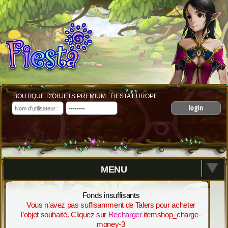
BOUTIQUE D'OBJETS PREMIUM : FIESTA EUROPE
login
MENU
Fonds insuffisants
Vous n’avez pas suffisamment de Talers pour acheter
l’objet souhaité. Cliquez sur
Recharger
itemshop_charge-
money-3