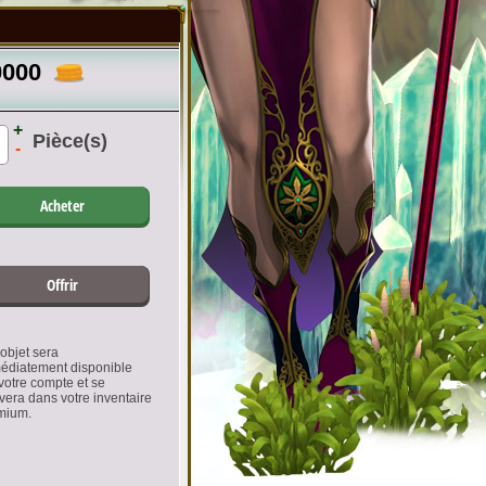
0000
+
Pièce(s)
-
Acheter
Offrir
objet sera
édiatement disponible
votre compte et se
vera dans votre inventaire
mium.