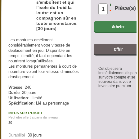
s'emboîtent et qui
+
l'isole du froid la
Pièce(s)
-
loutre est un
compagnon sûr en
toute circonstance.
Acheter
[30 jours]
Les montures améliorent
considérablement votre vitesse de
Offrir
déplacement en jeu. Disponible en
temps illimitté, il faut cependant les
nourrirent lorsqu'utilisées.
Les montures permanentes à court de
Cet objet sera
nourriture voient leur vitesse diminuées
immédiatement disponi
drastiquement.
sur votre compte et se
trouvera dans votre
inventaire premium.
Vitesse
: 240
Durée
: 30 jours
Utilisation
: Illimité
Spécification
: Lié au personnage
INFOS SUR L'OBJET
Peut être offert à partir du niveau :
30
Durabilité :
30 jours