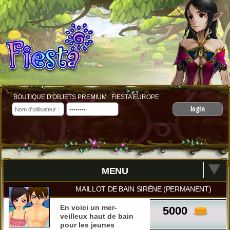
BOUTIQUE D'OBJETS PREMIUM : FIESTA EUROPE
login
MENU
MAILLOT DE BAIN SIRÈNE (PERMANENT)
En voici un mer-
5000
veilleux haut de bain
pour les jeunes