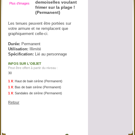
demoiselles voulant
Plus d'images
frimer sur la plage !
(Permanent)
Les tenues peuvent être portées sur
votre armure et ne remplacent que
graphiquement celle-ci.
Durée:
Permanent
Utilisation:
Illimité
Spécification:
Lié au personnage
INFOS SUR L'OBJET
Peut être offert à partir du niveau :
30
1 X
:
Haut de bain sirène (Permanent)
1 X
:
Bas de bain sirène (Permanent)
1 X
:
Sandales de sirène (Permanent)
Retour