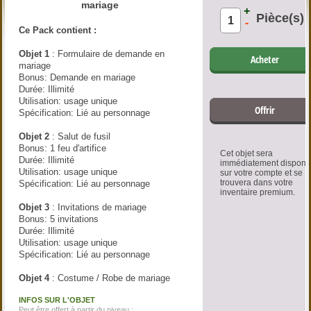
mariage
+
Pièce(s)
-
Ce Pack contient :
Objet 1
: Formulaire de demande en
Acheter
mariage
Bonus: Demande en mariage
Durée: Illimité
Utilisation: usage unique
Offrir
Spécification: Lié au personnage
Objet 2
: Salut de fusil
Bonus: 1 feu d'artifice
Cet objet sera
Durée: Illimité
immédiatement disponi
Utilisation: usage unique
sur votre compte et se
trouvera dans votre
Spécification: Lié au personnage
inventaire premium.
Objet 3
: Invitations de mariage
Bonus: 5 invitations
Durée: Illimité
Utilisation: usage unique
Spécification: Lié au personnage
Objet 4
: Costume / Robe de mariage
INFOS SUR L'OBJET
Peut être offert à partir du niveau :