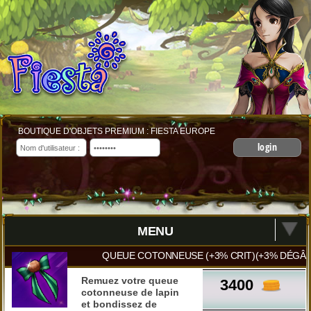
BOUTIQUE D'OBJETS PREMIUM : FIESTA EUROPE
login
MENU
QUEUE COTONNEUSE (+3% CRIT)(+3% DÉGÂT
Remuez votre queue
3400
cotonneuse de lapin
et bondissez de