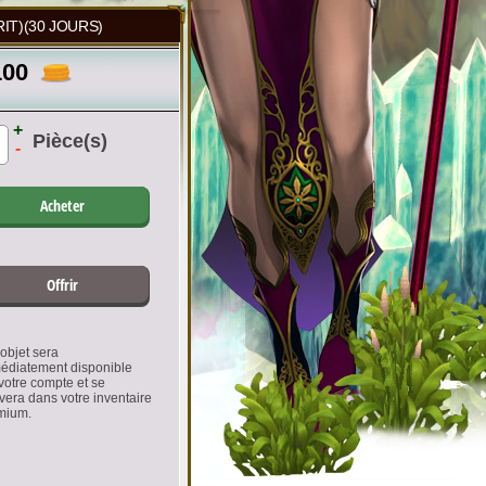
IT)(30 JOURS)
100
+
Pièce(s)
-
Acheter
Offrir
objet sera
édiatement disponible
votre compte et se
vera dans votre inventaire
mium.