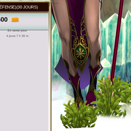
ÉFENSE)(30 JOURS)
600
En vente pour
4 jours 7 h 30 m