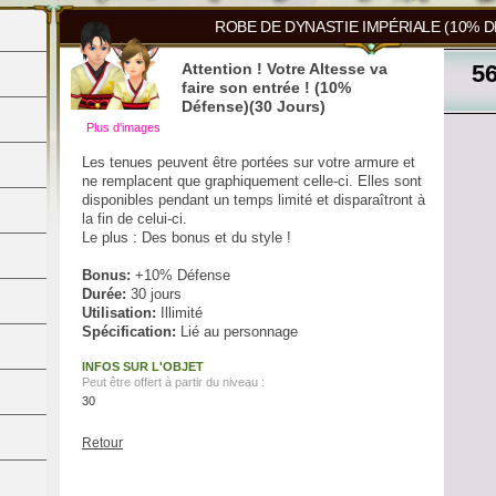
ROBE DE DYNASTIE IMPÉRIALE (10% D
Attention ! Votre Altesse va
5
faire son entrée ! (10%
Défense)(30 Jours)
Plus d'images
Les tenues peuvent être portées sur votre armure et
ne remplacent que graphiquement celle-ci. Elles sont
disponibles pendant un temps limité et disparaîtront à
la fin de celui-ci.
Le plus : Des bonus et du style !
Bonus
:
+10% Défense
Durée:
30 jours
Utilisation:
Illimité
Spécification:
Lié au personnage
INFOS SUR L'OBJET
Peut être offert à partir du niveau :
30
Retour