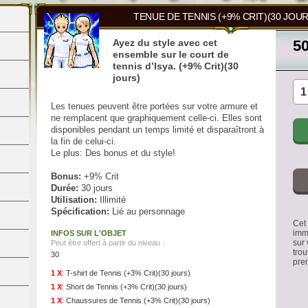
TENUE DE TENNIS (+9% CRIT)(30 JOUR
Ayez du style avec cet
5
ensemble sur le court de
tennis d’Isya. (+9% Crit)(30
jours)
Les tenues peuvent être portées sur votre armure et
ne remplacent que graphiquement celle-ci. Elles sont
disponibles pendant un temps limité et disparaîtront à
la fin de celui-ci.
Le plus: Des bonus et du style!
Bonus:
+9% Crit
Durée:
30 jours
Utilisation:
Illimité
Spécification:
Lié au personnage
Cet 
imm
INFOS SUR L'OBJET
sur 
Peut être offert à partir du niveau :
trou
30
pre
1 X
:
T-shirt de Tennis (+3% Crit)(30 jours)
1 X
:
Short de Tennis (+3% Crit)(30 jours)
1 X
:
Chaussures de Tennis (+3% Crit)(30 jours)