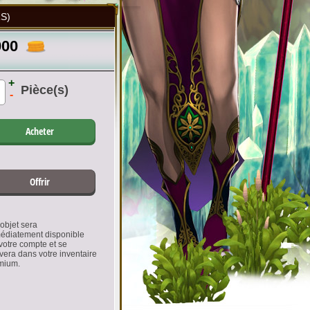
S)
000
+
Pièce(s)
-
Acheter
Offrir
objet sera
édiatement disponible
votre compte et se
vera dans votre inventaire
mium.