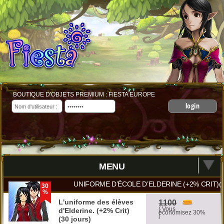
BOUTIQUE D'OBJETS PREMIUM : FIESTA EUROPE
login
MENU
UNIFORME D’ÉCOLE D’ELDERINE (+2% CRIT)(
30
%
L'uniforme des élèves
1100
( Vous
d'Elderine. (+2% Crit)
économisez 30%
)
(30 jours)