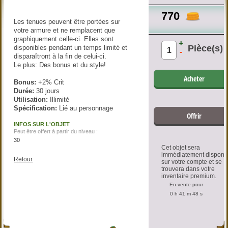
770
Les tenues peuvent être portées sur
votre armure et ne remplacent que
graphiquement celle-ci. Elles sont
+
Pièce(s)
disponibles pendant un temps limité et
-
disparaîtront à la fin de celui-ci.
Le plus: Des bonus et du style!
Acheter
Bonus
:
+2% Crit
Durée:
30 jours
Utilisation:
Illimité
Spécification:
Lié au personnage
Offrir
INFOS SUR L'OBJET
Peut être offert à partir du niveau :
30
Cet objet sera
immédiatement disponi
Retour
sur votre compte et se
trouvera dans votre
inventaire premium.
En vente pour
0 h 41 m 48 s