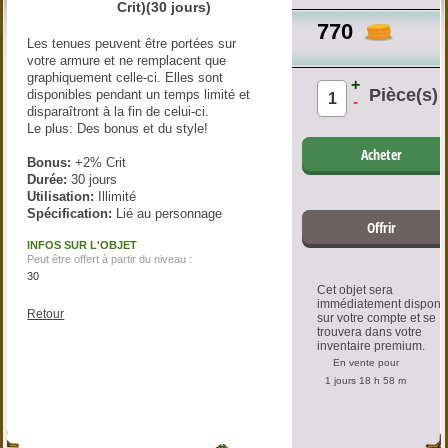
Crit)(30 jours)
770
Les tenues peuvent être portées sur
votre armure et ne remplacent que
graphiquement celle-ci. Elles sont
+
Pièce(s)
disponibles pendant un temps limité et
-
disparaîtront à la fin de celui-ci.
Le plus: Des bonus et du style!
Acheter
Bonus
:
+2% Crit
Durée:
30 jours
Utilisation:
Illimité
Spécification:
Lié au personnage
Offrir
INFOS SUR L'OBJET
Peut être offert à partir du niveau :
30
Cet objet sera
immédiatement disponi
Retour
sur votre compte et se
trouvera dans votre
inventaire premium.
En vente pour
1 jours 18 h 58 m