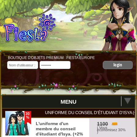
BOUTIQUE D'OBJETS PREMIUM : FIESTA EUROPE
login
MENU
UNIFORME DU CONSEIL D'ÉTUDIANT D'ISYA (+
30
%
L'uniforme d'un
1100
( Vous
membre du conseil
économisez 30%
)
d'étudiant d'Isya. (+2%