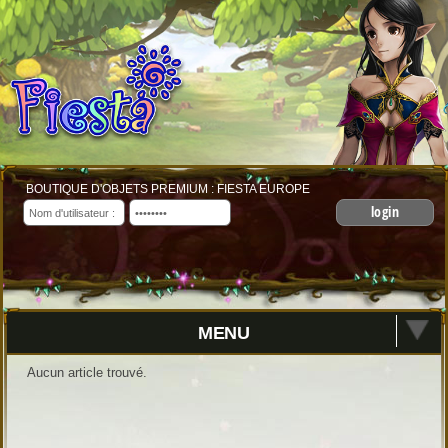
BOUTIQUE D'OBJETS PREMIUM : FIESTA EUROPE
login
MENU
Aucun article trouvé.