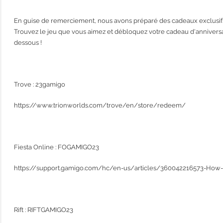
En guise de remerciement, nous avons préparé des cadeaux exclusifs 
Trouvez le jeu que vous aimez et débloquez votre cadeau d'anniversair
dessous !
Trove : 23gamigo
https://www.trionworlds.com/trove/en/store/redeem/
Fiesta Online : FOGAMIGO23
https://support.gamigo.com/hc/en-us/articles/360042216573-Ho
Rift : RIFTGAMIGO23