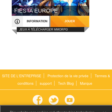
FIESTA EUROPE
INFORMATION
JOUER
JEUX À TÉLÉCHARGER MMORPG
SITE DE L'ENTREPRISE
Protection de la vie privée
Termes &
conditions
support
Tech Blog
Marque